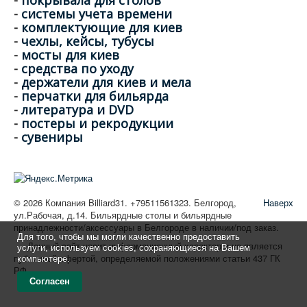
-
покрывала для столов
-
системы учета времени
-
комплектующие для киев
-
чехлы, кейсы, тубусы
-
мосты для киев
-
средства по уходу
-
держатели для киев и мела
-
перчатки для бильярда
-
литература и DVD
-
постеры и рекродукции
-
сувениры
© 2026 Компания Billiard31. +79511561323. Белгород,
Наверх
ул.Рабочая, д.14. Бильярдные столы и бильярдные
принадлежности/аксессуары в Белгороде в наличии/под заказ.
Для того, чтобы мы могли качественно предоставить
Данный сайт носит информационный характер и не является
услуги, используем cookies, сохраняющиеся на Вашем
публичной офертой, определяемой положениями статьи 437 ГК
компьютере.
РФ
Согласен