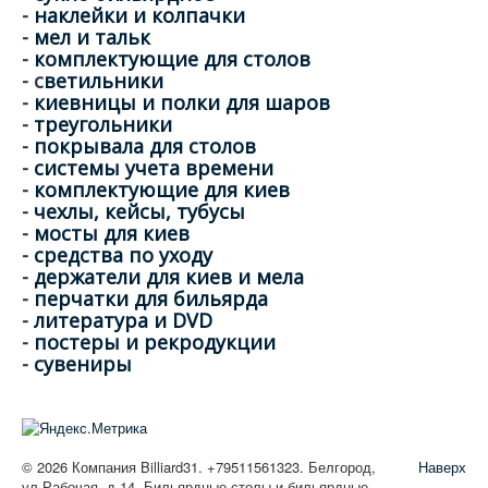
-
наклейки и колпачки
-
мел и тальк
-
комплектующие для столов
- с
ветильники
-
киевницы и полки для шаров
-
треугольники
-
покрывала для столов
-
системы учета времени
-
комплектующие для киев
-
чехлы, кейсы, тубусы
-
мосты для киев
-
средства по уходу
-
держатели для киев и мела
-
перчатки для бильярда
-
литература и DVD
-
постеры и рекродукции
-
сувениры
© 2026 Компания Billiard31. +79511561323. Белгород,
Наверх
ул.Рабочая, д.14. Бильярдные столы и бильярдные