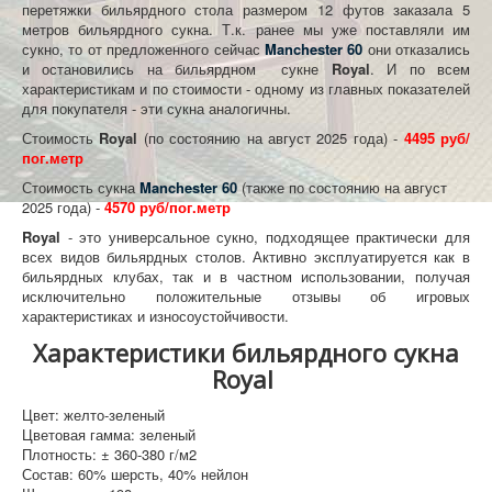
перетяжки бильярдного стола размером 12 футов заказала 5
метров бильярдного сукна. Т.к. ранее мы уже поставляли им
сукно, то от предложенного сейчас
Manchester 60
они отказались
и остановились на бильярдном сукне
Royal
. И по всем
характеристикам и по стоимости - одному из главных показателей
для покупателя - эти сукна аналогичны.
Стоимость
Royal
(по состоянию на август 2025 года) -
4495 руб/
пог.метр
Стоимость сукна
Manchester 60
(также по состоянию на август
2025 года) -
4570 руб/пог.метр
Royal
- это универсальное сукно, подходящее практически для
всех видов бильярдных столов. Активно эксплуатируется как в
бильярдных клубах, так и в частном использовании, получая
исключительно положительные отзывы об игровых
характеристиках и износоустойчивости.
Характеристики бильярдного сукна
Royal
Цвет: желто-зеленый
Цветовая гамма: зеленый
Плотность: ± 360-380 г/м2
Состав: 60% шерсть, 40% нейлон