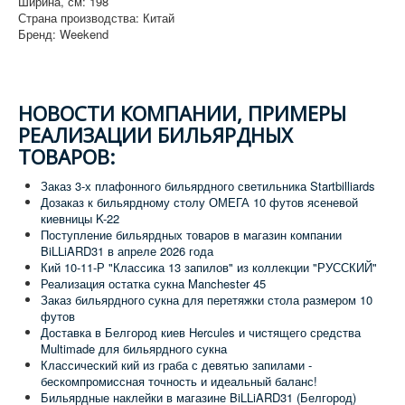
Ширина, см: 198
Страна производства: Китай
Бренд: Weekend
НОВОСТИ КОМПАНИИ, ПРИМЕРЫ
РЕАЛИЗАЦИИ БИЛЬЯРДНЫХ
ТОВАРОВ:
Заказ 3-х плафонного бильярдного светильника Startbilliards
Дозаказ к бильярдному столу ОМЕГА 10 футов ясеневой
киевницы K-22
Поступление бильярдных товаров в магазин компании
BiLLiARD31 в апреле 2026 года
Кий 10-11-Р "Классика 13 запилов" из коллекции "РУССКИЙ"
Реализация остатка сукна Manchester 45
Заказ бильярдного сукна для перетяжки стола размером 10
футов
Доставка в Белгород киев Hercules и чистящего средства
Multimade для бильярдного сукна
Классический кий из граба с девятью запилами -
бескомпромиссная точность и идеальный баланс!
Бильярдные наклейки в магазине BiLLiARD31 (Белгород)