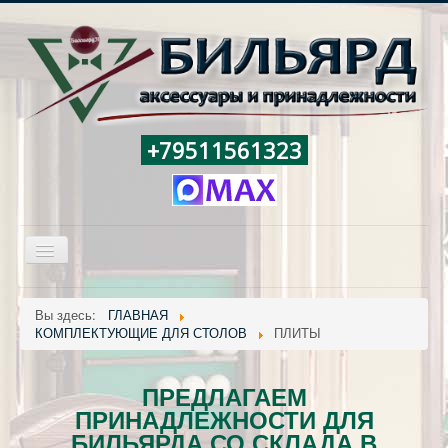
+79511561323
Включить/
выключить
навигацию
ГЛАВНАЯ
Вы здесь:
ГЛАВНАЯ
КОМПЛЕКТУЮЩИЕ ДЛЯ СТОЛОВ
ПЛИТЫ
БИЛЬЯРДНЫЕ ПРИНАДЛЕЖНОСТИ
БИЛЬЯРДНЫЕ СТОЛЫ
ПРЕДЛАГАЕМ
НОВОСТИ
ПРИНАДЛЕЖНОСТИ ДЛЯ
БИЛЬЯРДА СО СКЛАДА В
СКЛАД